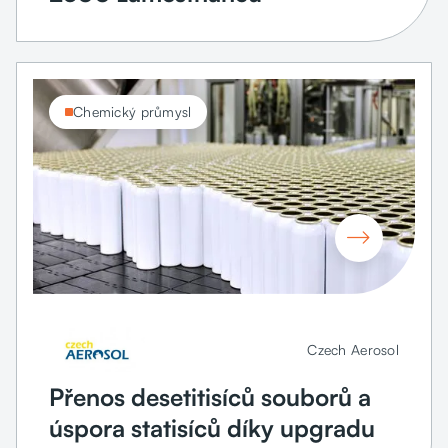
Chemický průmysl

Czech Aerosol
Přenos desetitisíců souborů a
úspora statisíců díky upgradu