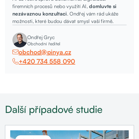
firemních procesů nebo využití AI,
domluvte si
nezávaznou konzultaci
. Ondřej vám rád ukáže
možnosti, které budou dávat smysl vaší firmě.
Ondřej Gryc
Obchodní ředitel
obchod@pinya.cz

+420 734 558 090

Další případové studie