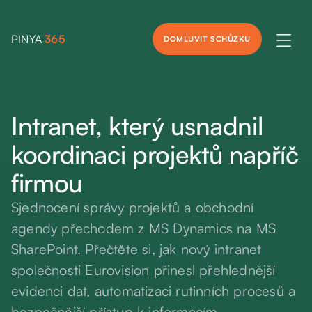
PINYA
365

DOMLUVIT SCHŮZKU
Intranet, který usnadnil
koordinaci projektů napříč
firmou
Sjednocení správy projektů a obchodní
agendy přechodem z MS Dynamics na MS
SharePoint. Přečtěte si, jak nový intranet
společnosti Eurovision přinesl přehlednější
evidenci dat, automatizaci rutinních procesů a
bezpečnější přístup k informacím.